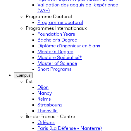
Validation des acquis de l’expérience
(VAE)
Programme Doctoral
Programme doctoral
Programmes Internationaux
Foundation Years
Bachelor’s Degree
Diplôme d’ingénieur en 5 ans
Master’s Degree
Mastère Spécialisé®
Master of Science
Short Programs
Campus
Est
Dijon
Nancy
Reims
Strasbourg
Thionville
Île-de-France - Centre
Orléans
Paris (La Défense - Nanterre)