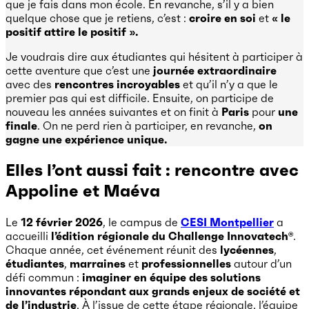
que je fais dans mon école. En revanche, s’il y a bien
quelque chose que je retiens, c’est :
croire en soi
et
« le
positif attire le positif ».
Je voudrais dire aux étudiantes qui hésitent à participer à
cette aventure que c’est une
journée extraordinaire
avec des
rencontres incroyables
et qu’il n’y a que le
premier pas qui est difficile. Ensuite, on participe de
nouveau les années suivantes et on finit à
Paris
pour
une
finale
. On ne perd rien à participer, en revanche,
on
gagne une expérience unique.
Elles l’ont aussi fait : rencontre avec
Appoline et Maéva
Le
12 février 2026
, le campus de
CESI Montpellier
a
accueilli
l’édition régionale du Challenge Innovatech®
.
Chaque année, cet événement réunit des
lycéennes
,
étudiantes
,
marraines
et
professionnelles
autour d’un
défi commun :
imaginer en équipe des solutions
innovantes répondant aux grands enjeux de société et
de l’industrie
. À l’issue de cette étape régionale, l’équipe