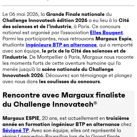
Le 06 mai 2026, la
Grande Finale nationale
du
Challenge Innovatech édition 2026
a eu lieu à la
Cité
des sciences et de l’industrie
, à Paris. Ce concours
national est organisé par l’association
Elles Bougent
.
Parmi les participantes, nous retrouvons
Margaux Espie
,
étudiante
ingénieure BTP en alternance
, qui a remporté
avec son équipe,
le prix de la Cité des sciences et de
l’industrie
. De Montpellier à Paris, Margaux nous raconte
les moments forts de cette aventure humaine qui l’a
menée jusqu’à la
scène nationale du Challenge
Innovatech 2026
. Découvrez son témoignage et plongez
avec nous dans
les coulisses du concours
.
Rencontre avec Margaux finaliste
du Challenge Innovatech®
Margaux ESPIE
, 20 ans, est actuellement en
troisième
année en formation ingénieur BTP en alternance
chez
Sévigné TP
. Avec son équipe, elles ont représenté la
région Languedoc-Roussillon lors de la Grand finale