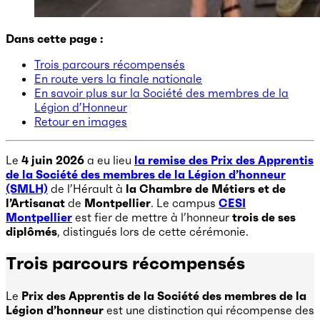
Dans cette page :
Trois parcours récompensés
En route vers la finale nationale
En savoir plus sur la Société des membres de la
Légion d’Honneur
Retour en images
Le
4 juin 2026
a eu lieu
la remise des Prix des Apprentis
de la Société des membres de la Légion d’honneur
(SMLH)
de l’Hérault à
la Chambre de Métiers et de
l’Artisanat
de
Montpellier
. Le campus
CESI
Montpellier
est fier de mettre à l’honneur
trois de ses
diplômés
, distingués lors de cette cérémonie.
Trois parcours récompensés
Le
Prix des Apprentis de la Société des membres de la
Légion d’honneur
est une distinction qui récompense des