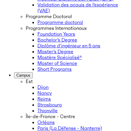
Validation des acquis de l’expérience
(VAE)
Programme Doctoral
Programme doctoral
Programmes Internationaux
Foundation Years
Bachelor’s Degree
Diplôme d’ingénieur en 5 ans
Master’s Degree
Mastère Spécialisé®
Master of Science
Short Programs
Campus
Est
Dijon
Nancy
Reims
Strasbourg
Thionville
Île-de-France - Centre
Orléans
Paris (La Défense - Nanterre)