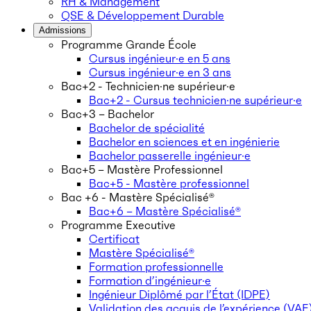
RH & Management
QSE & Développement Durable
Admissions
Programme Grande École
Cursus ingénieur·e en 5 ans
Cursus ingénieur·e en 3 ans
Bac+2 - Technicien·ne supérieur·e
Bac+2 - Cursus technicien·ne supérieur·e
Bac+3 – Bachelor
Bachelor de spécialité
Bachelor en sciences et en ingénierie
Bachelor passerelle ingénieur·e
Bac+5 – Mastère Professionnel
Bac+5 - Mastère professionnel
Bac +6 - Mastère Spécialisé®
Bac+6 – Mastère Spécialisé®
Programme Executive
Certificat
Mastère Spécialisé®
Formation professionnelle
Formation d’ingénieur·e
Ingénieur Diplômé par l’État (IDPE)
Validation des acquis de l’expérience (VAE