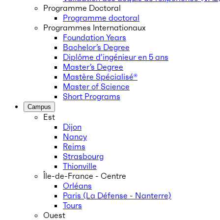
Programme Doctoral
Programme doctoral
Programmes Internationaux
Foundation Years
Bachelor’s Degree
Diplôme d’ingénieur en 5 ans
Master’s Degree
Mastère Spécialisé®
Master of Science
Short Programs
Campus
Est
Dijon
Nancy
Reims
Strasbourg
Thionville
Île-de-France - Centre
Orléans
Paris (La Défense - Nanterre)
Tours
Ouest